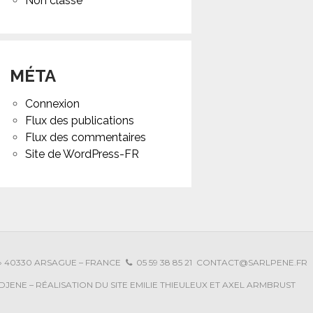
Non classé
MÉTA
Connexion
Flux des publications
Flux des commentaires
Site de WordPress-FR
E » 40330 ARSAGUE – FRANCE
05 59 38 85 21
CONTACT@SARLPENE.FR
JENE – RÉALISATION DU SITE EMILIE THIEULEUX ET AXEL ARMBRUST