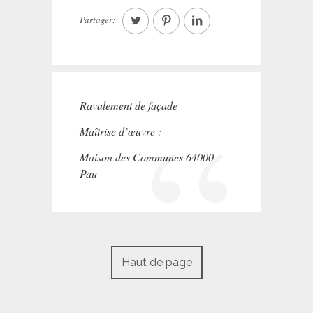
Partager:
Ravalement de façade
Maîtrise d’œuvre :
Maison des Communes 64000
Pau
IUT DE MONT-DE-
Haut de page
MARSAN (64)
Peintures
projet suivant dans: